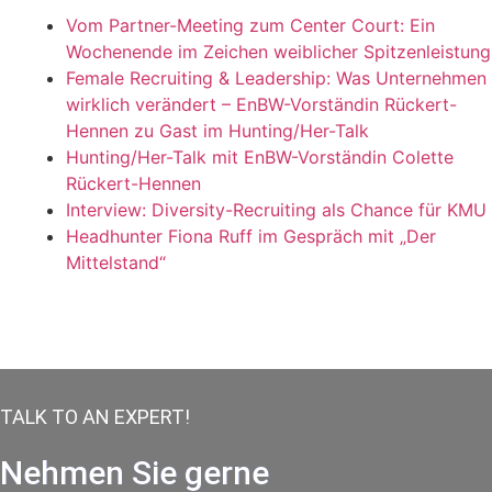
Vom Partner-Meeting zum Center Court: Ein
Wochenende im Zeichen weiblicher Spitzenleistung
Female Recruiting & Leadership: Was Unternehmen
wirklich verändert – EnBW-Vorständin Rückert-
Hennen zu Gast im Hunting/Her-Talk
Hunting/Her-Talk mit EnBW-Vorständin Colette
Rückert-Hennen
Interview: Diversity-Recruiting als Chance für KMU
Headhunter Fiona Ruff im Gespräch mit „Der
Mittelstand“
TALK TO AN EXPERT!
Nehmen Sie gerne