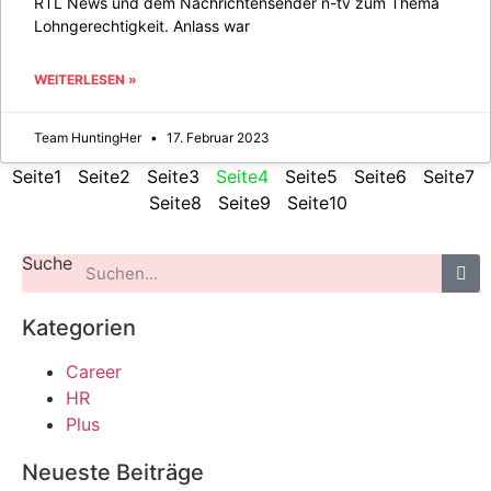
RTL News und dem Nachrichtensender n-tv zum Thema
Lohngerechtigkeit. Anlass war
WEITERLESEN »
Team HuntingHer
17. Februar 2023
Seite
1
Seite
2
Seite
3
Seite
4
Seite
5
Seite
6
Seite
7
Seite
8
Seite
9
Seite
10
Suche
Kategorien
Career
HR
Plus
Neueste Beiträge