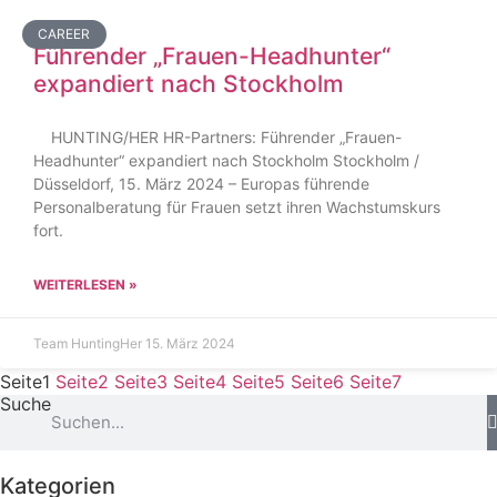
CAREER
Führender „Frauen-Headhunter“
expandiert nach Stockholm
HUNTING/HER HR-Partners: Führender „Frauen-
Headhunter“ expandiert nach Stockholm Stockholm /
Düsseldorf, 15. März 2024 – Europas führende
Personalberatung für Frauen setzt ihren Wachstumskurs
fort.
WEITERLESEN »
Team HuntingHer
15. März 2024
Seite
1
Seite
2
Seite
3
Seite
4
Seite
5
Seite
6
Seite
7
Suche
Kategorien