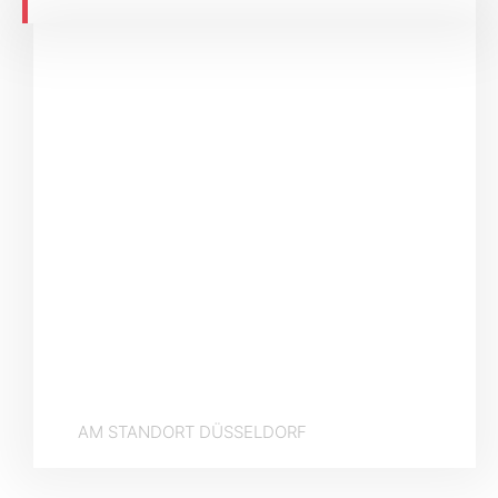
#Team_HuntingHer
AM STANDORT DÜSSELDORF