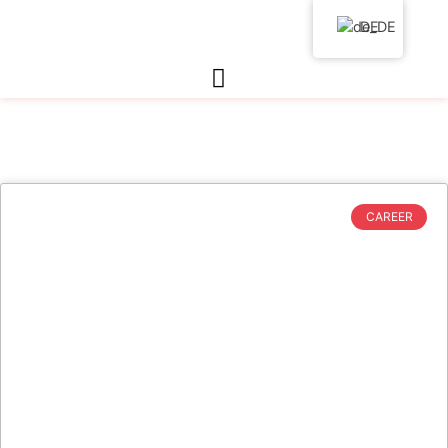
DE
CAREER