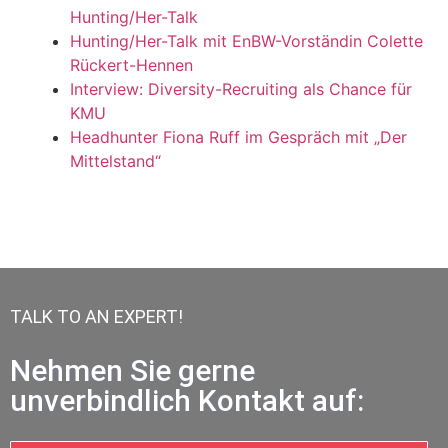
Hunting/Her-Talk
Hunting/Her-Talk mit EnBW-Vorständin Colette
Rückert-Hennen
Interview: Diversity-Recruiting als Chance für
KMU
Headhunter Fiona Ruff im Gespräch mit „Der
Mittelstand“
TALK TO AN EXPERT!
Nehmen Sie gerne
unverbindlich Kontakt auf: