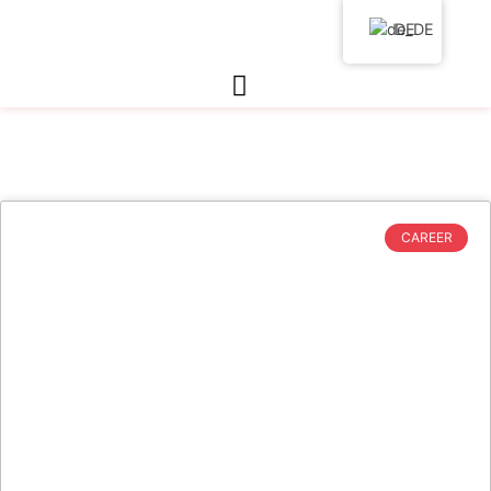
DE
CAREER