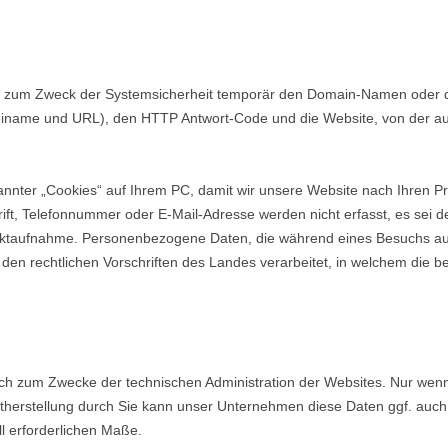
r zum Zweck der Systemsicherheit temporär den Domain-Namen oder d
teiname und URL), den HTTP Antwort-Code und die Website, von der a
annter „Cookies“ auf Ihrem PC, damit wir unsere Website nach Ihren P
, Telefonnummer oder E-Mail-Adresse werden nicht erfasst, es sei 
ntaktaufnahme. Personenbezogene Daten, die während eines Besuchs a
n rechtlichen Vorschriften des Landes verarbeitet, in welchem die bet
um Zwecke der technischen Administration der Websites. Nur wenn Si
taktherstellung durch Sie kann unser Unternehmen diese Daten ggf. au
l erforderlichen Maße.