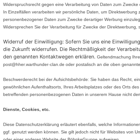
Widerspruchsrecht gegen eine Verarbeitung von Daten zum
In Einzelfällen verarbeiten wir persönliche Daten, um Direktwerbung 
personenbezogener Daten zum Zwecke derartiger Werbung einzulegen. 
Widersprechen Sie der Verarbeitung für Zwecke der Direktwerbung, 
Widerruf der Einwilligung: Sofern Sie uns eine Einwilligun
die Zukunft widerrufen. Die Rechtmäßigkeit der Verarbeit
den genannten Kontaktwegen erklären.
Geltendmachung Ihrer
post@hher.warthunder-clan.de oder postalisch an die oben genannte Ad
Beschwerderecht bei der Aufsichtsbehörde: Sie haben das Recht, ein
gewöhnlichen Aufenthaltsorts, Ihres Arbeitsplatzes oder des Orts de
betreffenden personenbezogenen Daten in unserem Hause nicht de
Dienste, Cookies, etc.
Diese Datenschutzerklärung erläutert ebenfalls, welche Informatio
ggf. genutzt werden können. Sie gilt jedoch nicht für Websites von
oder einer anderen Website der BöhnkeGruppe aufweisen.