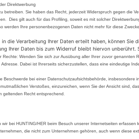
 Zwecke der Direktwerbung
zu betreiben. Sie haben das Recht, jederzeit Widerspruch gegen die Ve
Dies gilt auch für das Profiling, soweit es mit solcher Direktwerbung
so werden Ihre personenbezogenen Daten nicht mehr für diese Zwecke 
g in die Verarbeitung Ihrer Daten erteilt haben, können Sie d
ung Ihrer Daten bis zum Widerruf bleibt hiervon unberührt. 
 Rechte: Wenden Sie sich zur Ausübung aller Ihrer zuvor genannten R
resse. Dabei ist Ihrerseits sicherzustellen, dass eine eindeutige Inden
e Beschwerde bei einer Datenschutzaufsichtsbehörde, insbesondere in
s mutmaßlichen Verstoßes, einzureichen, wenn Sie der Ansicht sind, das
m geltenden Recht entsprechend.
nen wir bei HUNTING/HER beim Besuch unserer Internetseiten erfassen 
 Unternehmen, die nicht zum Unternehmen gehören, auch wenn diese ext