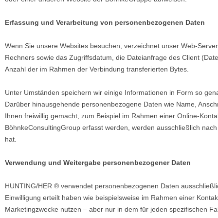
Erfassung und Verarbeitung von personenbezogenen Daten
Wenn Sie unsere Websites besuchen, verzeichnet unser Web-Serve
Rechners sowie das Zugriffsdatum, die Dateianfrage des Client (Da
Anzahl der im Rahmen der Verbindung transferierten Bytes.
Unter Umständen speichern wir einige Informationen in Form so gen
Darüber hinausgehende personenbezogene Daten wie Name, Anschrift
Ihnen freiwillig gemacht, zum Beispiel im Rahmen einer Online-Ko
BöhnkeConsultingGroup erfasst werden, werden ausschließlich nach de
hat.
Verwendung und Weitergabe personenbezogener Daten
HUNTING/HER ® verwendet personenbezogenen Daten ausschließlich z
Einwilligung erteilt haben wie beispielsweise im Rahmen einer Kon
Marketingzwecke nutzen – aber nur in dem für jeden spezifischen Fal